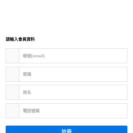
請輸入會員資料
帳號(email)
密碼
姓名
電話號碼
註冊