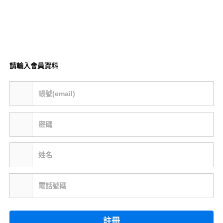
請輸入會員資料
帳號(email)
密碼
姓名
電話號碼
註冊