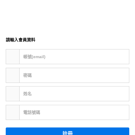
請輸入會員資料
帳號(email)
密碼
姓名
電話號碼
註冊