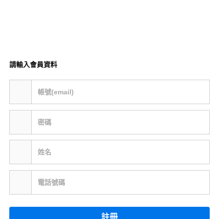
請輸入會員資料
帳號(email)
密碼
姓名
電話號碼
註冊