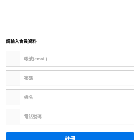
請輸入會員資料
帳號(email)
密碼
姓名
電話號碼
註冊