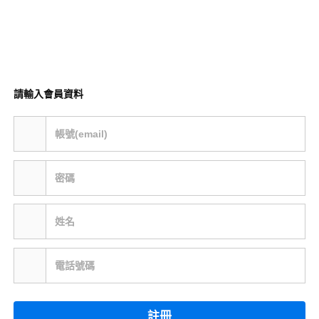
請輸入會員資料
帳號(email)
密碼
姓名
電話號碼
註冊