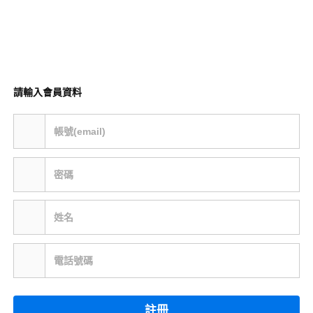
請輸入會員資料
帳號(email)
密碼
姓名
電話號碼
註冊