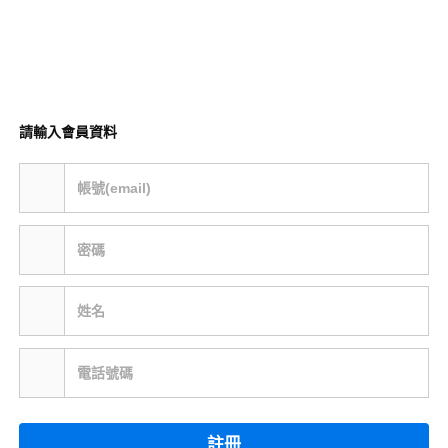
請輸入會員資料
帳號(email)
密碼
姓名
電話號碼
註冊