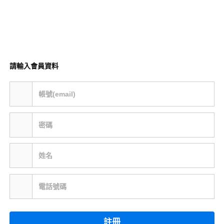
請輸入會員資料
帳號(email)
密碼
姓名
電話號碼
註冊