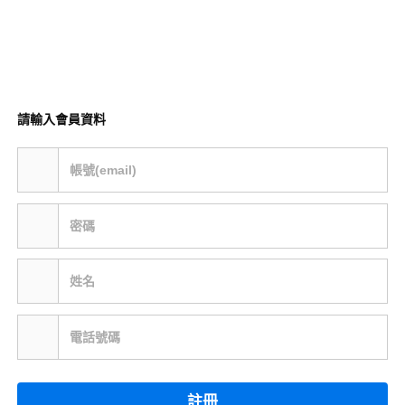
請輸入會員資料
帳號(email)
密碼
姓名
電話號碼
註冊