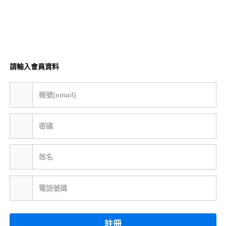
請輸入會員資料
帳號(email)
密碼
姓名
電話號碼
註冊