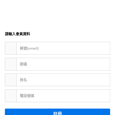
請輸入會員資料
帳號(email)
密碼
姓名
電話號碼
註冊