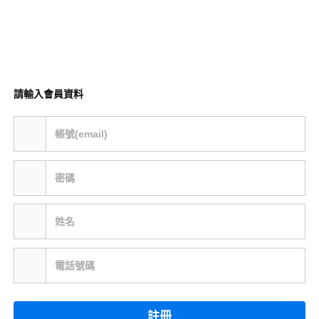
請輸入會員資料
帳號(email)
密碼
姓名
電話號碼
註冊