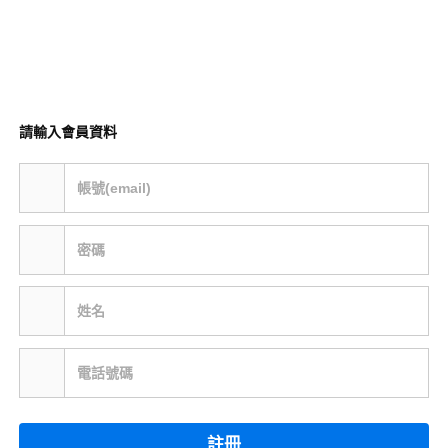
請輸入會員資料
帳號(email)
密碼
姓名
電話號碼
註冊