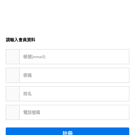
請輸入會員資料
帳號(email)
密碼
姓名
電話號碼
註冊