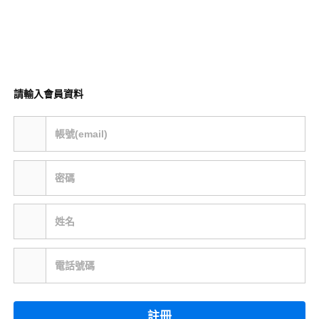
請輸入會員資料
帳號(email)
密碼
姓名
電話號碼
註冊