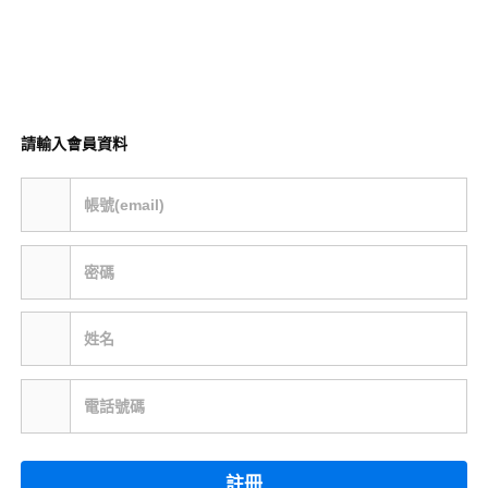
請輸入會員資料
帳號(email)
密碼
姓名
電話號碼
註冊