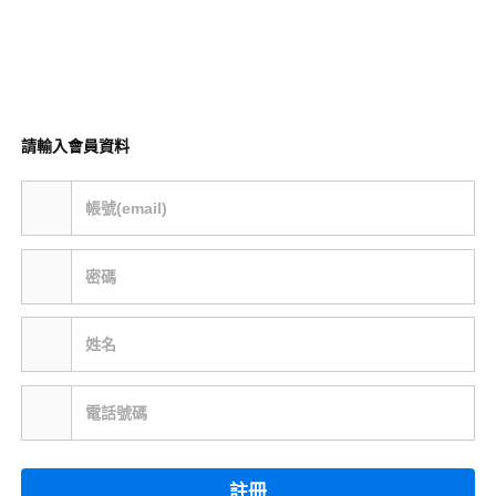
請輸入會員資料
帳號(email)
密碼
姓名
電話號碼
註冊