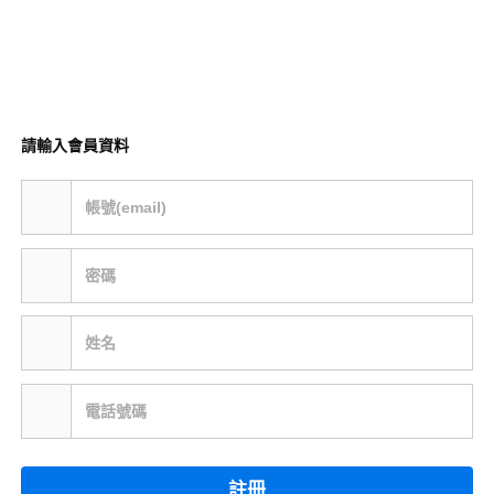
請輸入會員資料
帳號(email)
密碼
姓名
電話號碼
註冊