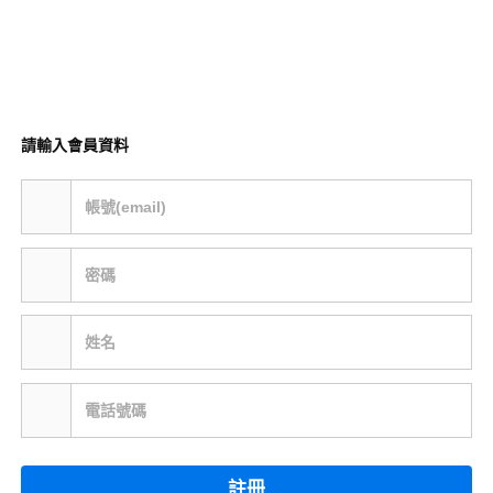
請輸入會員資料
帳號(email)
密碼
姓名
電話號碼
註冊