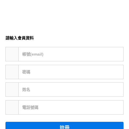
請輸入會員資料
帳號(email)
密碼
姓名
電話號碼
註冊