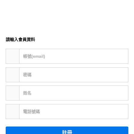
請輸入會員資料
帳號(email)
密碼
姓名
電話號碼
註冊