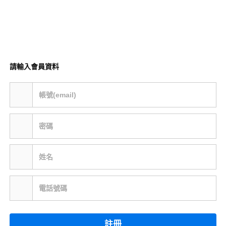
請輸入會員資料
帳號(email)
密碼
姓名
電話號碼
註冊