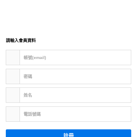
請輸入會員資料
帳號(email)
密碼
姓名
電話號碼
註冊