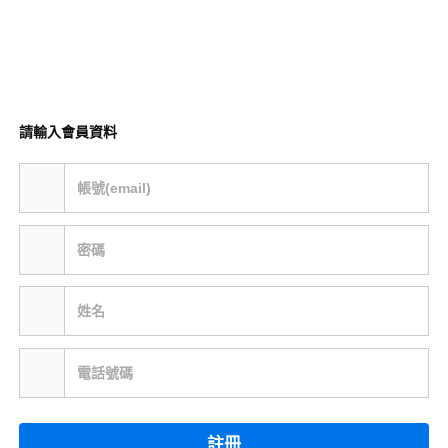
請輸入會員資料
帳號(email)
密碼
姓名
電話號碼
註冊