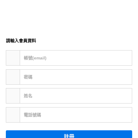
請輸入會員資料
帳號(email)
密碼
姓名
電話號碼
註冊