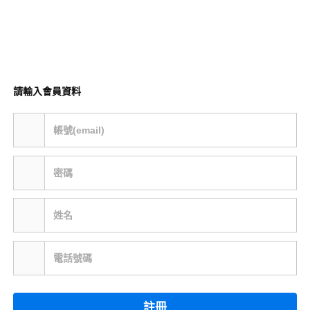
請輸入會員資料
帳號(email)
密碼
姓名
電話號碼
註冊