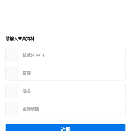
請輸入會員資料
帳號(email)
密碼
姓名
電話號碼
註冊