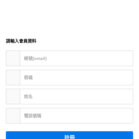
請輸入會員資料
帳號(email)
密碼
姓名
電話號碼
註冊