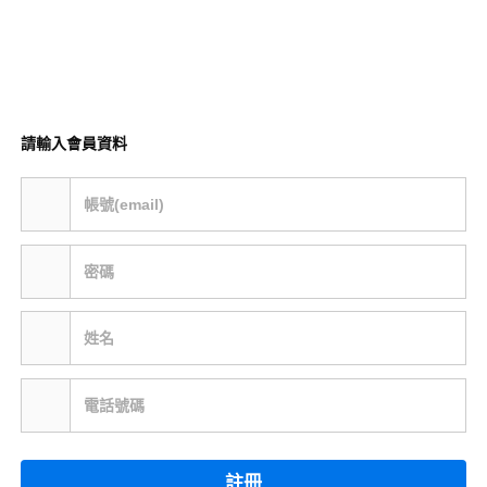
請輸入會員資料
帳號(email)
密碼
姓名
電話號碼
註冊