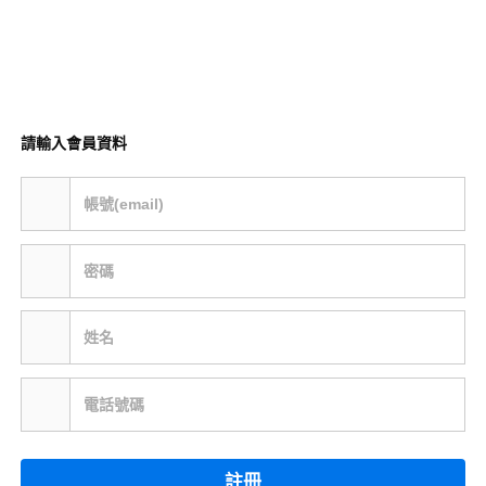
請輸入會員資料
帳號(email)
密碼
姓名
電話號碼
註冊