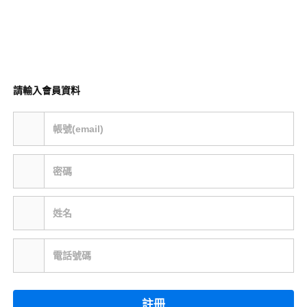
請輸入會員資料
帳號(email)
密碼
姓名
電話號碼
註冊