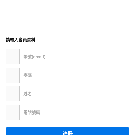
請輸入會員資料
帳號(email)
密碼
姓名
電話號碼
註冊