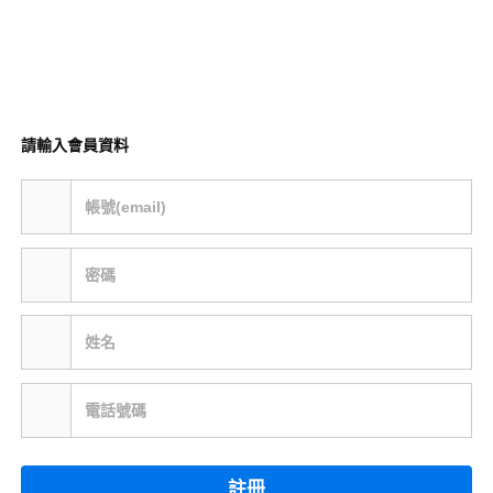
請輸入會員資料
帳號(email)
密碼
姓名
電話號碼
註冊