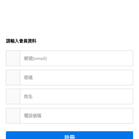
請輸入會員資料
帳號(email)
密碼
姓名
電話號碼
註冊