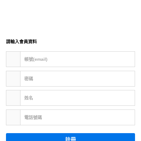
請輸入會員資料
帳號(email)
密碼
姓名
電話號碼
註冊