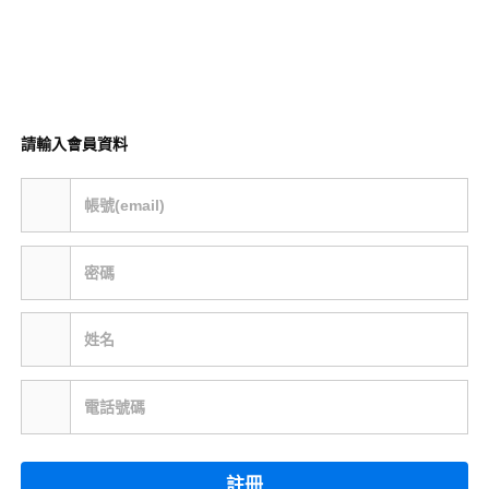
請輸入會員資料
帳號(email)
密碼
姓名
電話號碼
註冊