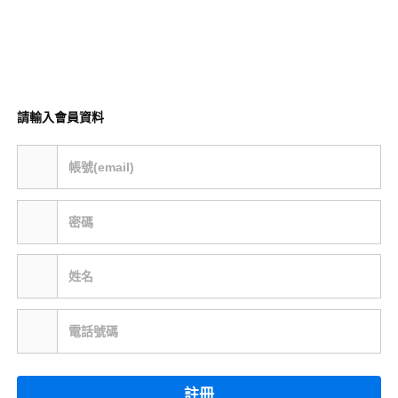
請輸入會員資料
帳號(email)
密碼
姓名
電話號碼
註冊