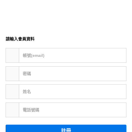
請輸入會員資料
帳號(email)
密碼
姓名
電話號碼
註冊