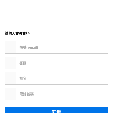
請輸入會員資料
帳號(email)
密碼
姓名
電話號碼
註冊