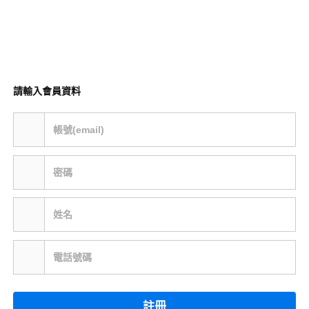
請輸入會員資料
帳號(email)
密碼
姓名
電話號碼
註冊