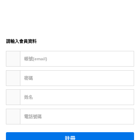
請輸入會員資料
帳號(email)
密碼
姓名
電話號碼
註冊