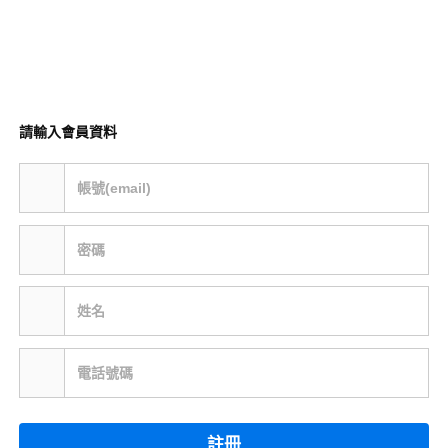
請輸入會員資料
帳號(email)
密碼
姓名
電話號碼
註冊