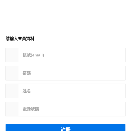
請輸入會員資料
帳號(email)
密碼
姓名
電話號碼
註冊