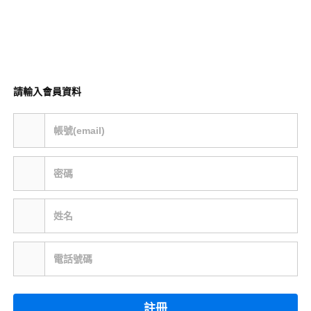
請輸入會員資料
帳號(email)
密碼
姓名
電話號碼
註冊