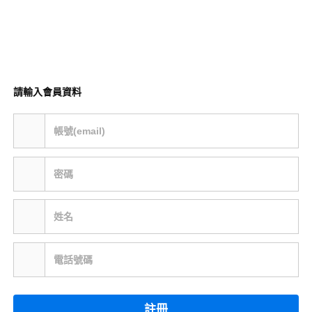
請輸入會員資料
帳號(email)
密碼
姓名
電話號碼
註冊