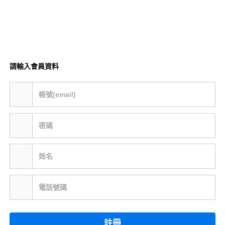
請輸入會員資料
帳號(email)
密碼
姓名
電話號碼
註冊