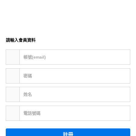
請輸入會員資料
帳號(email)
密碼
姓名
電話號碼
註冊