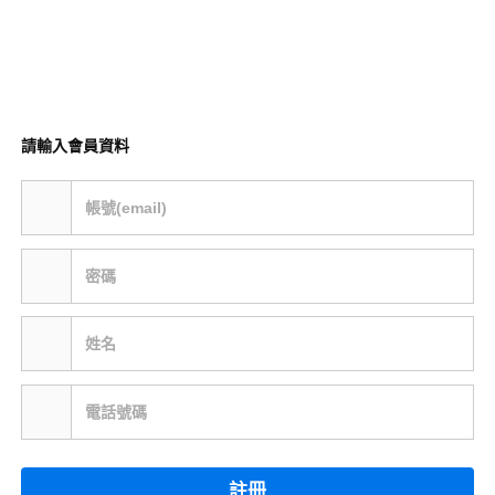
請輸入會員資料
帳號(email)
密碼
姓名
電話號碼
註冊