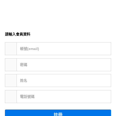
請輸入會員資料
帳號(email)
密碼
姓名
電話號碼
註冊